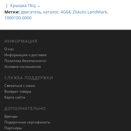
|
Крышка ГБЦ →
Метки:
двигатель
,
каталог
,
4G64
,
ZXAuto LandMark
,
1000100-0000
ИНФОРМАЦИЯ
О нас
Информация о доставке
Политика безопасности
Условия соглашения
СЛУЖБА ПОДДЕРЖКИ
Связаться с нами
Возврат товара
Карта сайта
ДОПОЛНИТЕЛЬНО
Бренды
Подарочные сертификаты
Партнёры