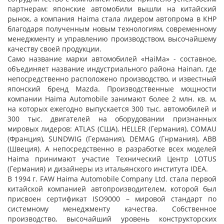
партнерам: японские автомобили вышли на китайский
рынок, а компания Haima стала лидером автопрома в КНР
благодаря полученным новым технологиям, современному
менеджменту и управлению производством, высочайшему
качеству своей продукции.
Само название марки автомобилей «HaiМa» - составное,
объединяет название индустриального района Hainan, где
непосредственно расположено производство, и известный
японский бренд Mazda. Производственные мощности
компании Haima Automobile занимают более 2 млн. кв. м,
на которых ежегодно выпускается 300 тыс. автомобилей и
300 тыс. двигателей на оборудовании признанных
мировых лидеров: ATLAS (CША), HELLER (Германия), COMAU
(Франция), SUNDWIG (Германия), DEMAG (Гнрмания), ABB
(Швеция). А непосредственно в разработке всех моделей
Haima принимают участие Технический Центр LOTUS
(Германия) и дизайнеры из итальянского института IDEA.
В 1994 г. FAW Haima Automobile Company Ltd. стала первой
китайской компанией автопроизводителем, которой был
присвоен сертификат ISO9000 – мировой стандарт по
системному менеджменту качества. Собственное
производство, высочайший уровень конструкторских