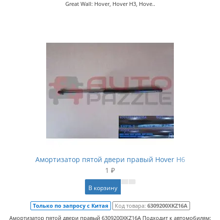
Great Wall: Hover, Hover H3, Hove..
Амортизатор пятой двери правый Hover H6
1 ₽
В корзину
Только по запросу с Китая
Код товара:
6309200XKZ16A
Амортизатор пятой двери правый 6309200XKZ16A Подходит к автомобилям: