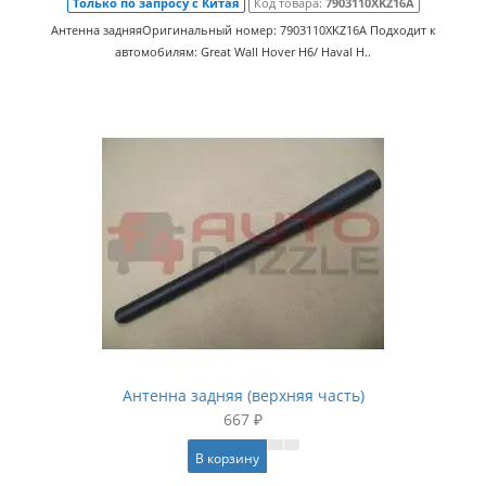
Только по запросу с Китая
Код товара:
7903110XKZ16A
Антенна задняяОригинальный номер: 7903110XKZ16A Подходит к
автомобилям: Great Wall Hover H6/ Haval H..
Антенна задняя (верхняя часть)
667 ₽
В корзину