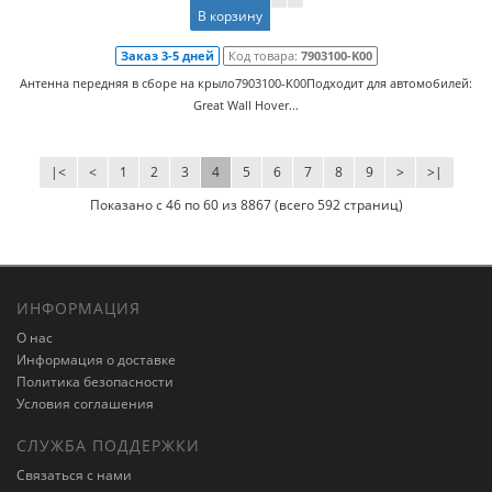
В корзину
Заказ 3-5 дней
Код товара:
7903100-K00
Антенна передняя в сборе на крыло7903100-K00Подходит для автомобилей:
Great Wall Hover...
|<
<
1
2
3
4
5
6
7
8
9
>
>|
Показано с 46 по 60 из 8867 (всего 592 страниц)
ИНФОРМАЦИЯ
О нас
Информация о доставке
Политика безопасности
Условия соглашения
СЛУЖБА ПОДДЕРЖКИ
Связаться с нами