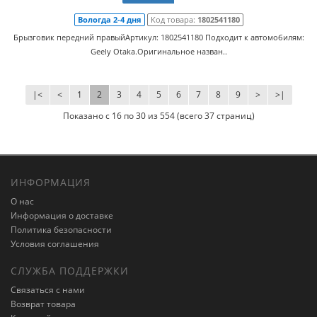
Вологда 2-4 дня
Код товара:
1802541180
Брызговик передний правыйАртикул: 1802541180 Подходит к автомобилям:
Geely Otaka.Оригинальное назван..
|<
<
1
2
3
4
5
6
7
8
9
>
>|
Показано с 16 по 30 из 554 (всего 37 страниц)
ИНФОРМАЦИЯ
О нас
Информация о доставке
Политика безопасности
Условия соглашения
СЛУЖБА ПОДДЕРЖКИ
Связаться с нами
Возврат товара