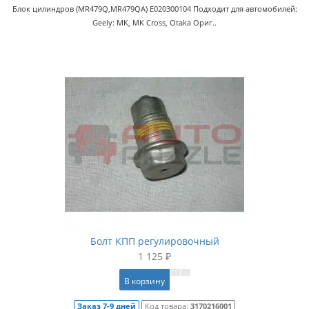
Блок цилиндров (MR479Q,MR479QA) E020300104 Подходит для автомобилей:
Geely: MK, MK Cross, Otaka Ориг..
Болт КПП регулировочный
1 125 ₽
В корзину
Заказ 7-9 дней
Код товара:
3170216001