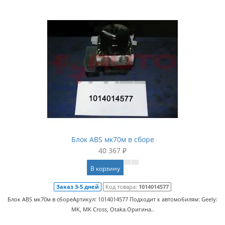
Блок ABS мк70м в сборе
40 367 ₽
В корзину
Заказ 3-5 дней
Код товара:
1014014577
Блок ABS мк70м в сбореАртикул: 1014014577 Подходит к автомобилям: Geely:
MK, MK Cross, Otaka.Оригина..